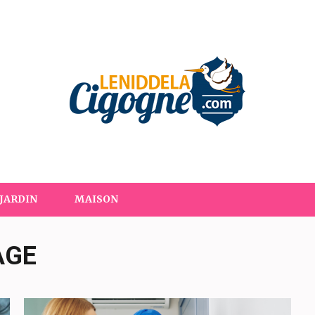
om
JARDIN
MAISON
AGE