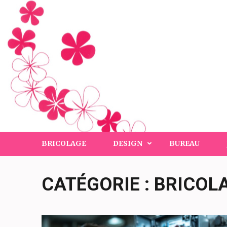
Aller
au
contenu
(Pressez
Entrée)
Leniddelacigogne.c
BRICOLAGE
DESIGN
BUREAU
CATÉGORIE :
BRICOL