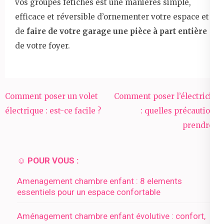
vos groupes fétiches est une manières simple,
efficace et réversible d’ornementer votre espace et
de
faire de votre garage une pièce à part entière
de votre foyer.
Navigation
Comment poser un volet
Comment poser l’électricité
de
électrique : est-ce facile ?
: quelles précautions
l’article
prendre ?
☺️ POUR VOUS :
Amenagement chambre enfant : 8 elements
essentiels pour un espace confortable
Aménagement chambre enfant évolutive : confort,